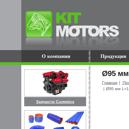
О компании
Продукция
Ø95 мм
Главная
Про
Ø95 мм L=1
Запчасти Cummins