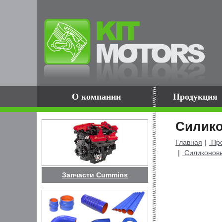
О компании
Продукция
Силико
Главная
Про
Силиконовые
Запчасти Cummins