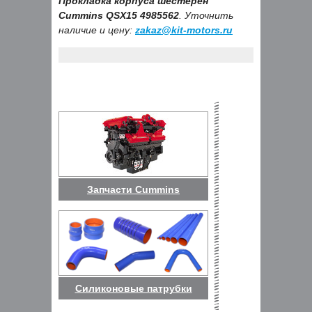
Прокладка корпуса шестерен
Cummins QSX15 4985562
. Уточнить
наличие и цену:
zakaz@kit-motors.ru
Запчасти Cummins
Силиконовые патрубки