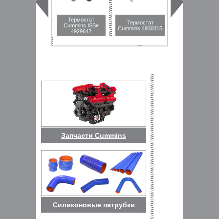
Термостат
Термостат
Термостат
Cummins ISBe
Cummins C8.3
Cummins 4930315
4929642
4936026
Термостат
Термостат
4318197 Cummins
Cummins 5284903
M11 / QSM11
Запчасти Cummins
Силиконовые патрубки