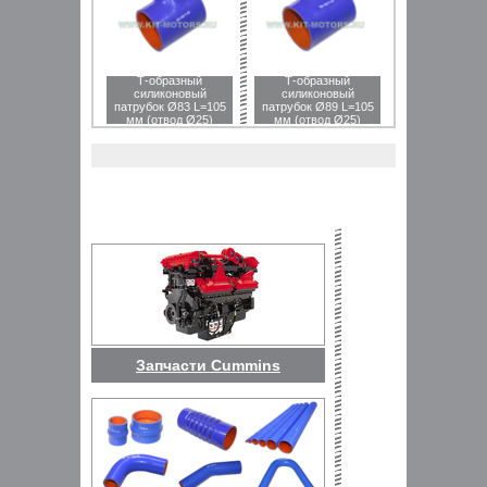
Т-образный
Т-образный
силиконовый
силиконовый
патрубок Ø83 L=105
патрубок Ø89 L=105
мм (отвод Ø25)
мм (отвод Ø25)
Запчасти Cummins